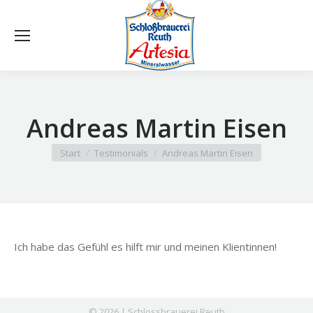
Andreas Martin Eisen
Sie befinden sich hier:
Start
Testimonials
Andreas Martin Eisen
Ich habe das Gefühl es hilft mir und meinen Klientinnen!
© 2026 | Schlossbrauerei Reuth