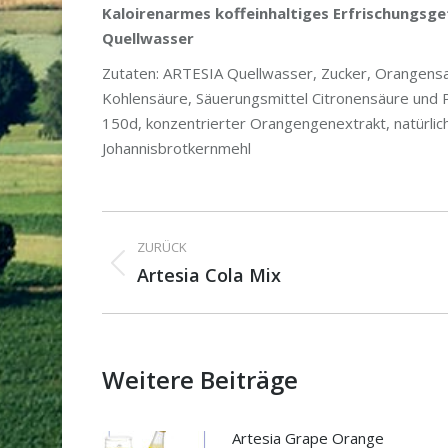
Kaloirenarmes koffeinhaltiges Erfrischungs
Quellwasser
Zutaten: ARTESIA Quellwasser, Zucker, Orangensa
Kohlensäure, Säuerungsmittel Citronensäure und 
150d, konzentrierter Orangengenextrakt, natürlich
Johannisbrotkernmehl
Kommentarnavigat
ZURÜCK
Vorheriger
Artesia Cola Mix
Beitrag:
Weitere Beiträge
Artesia Grape Orange