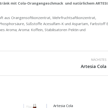
getränk mit Cola-Orangengeschmack und natürlichem ARTESI
ft aus Orangensoftkonzentrat, Mehrfruchtsaftkonzentrat,
Phosphorsäure, Süßstoffe Acesulfam-K und Aspartam, Farbstoff 
es Aroma; Aroma: Koffein, Stabilisatoren Pektin und
ion
NÄCHSTES
Nächster
Artesia Cola
Beitrag:
Artesia Cola