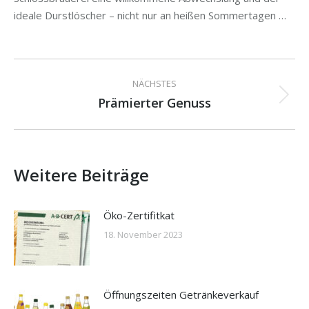
ideale Durstlöscher – nicht nur an heißen Sommertagen …
Kommentarnavigation
NÄCHSTES
Prämierter Genuss
Nächster
Beitrag:
Weitere Beiträge
Öko-Zertifitkat
18. November 2023
Öffnungszeiten Getränkeverkauf