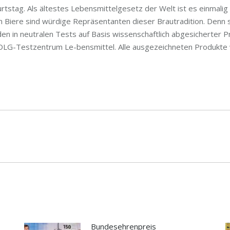
rtstag. Als ältestes Lebensmittelgesetz der Welt ist es einmalig
Biere sind würdige Repräsentanten dieser Brautradition. Denn si
rden in neutralen Tests auf Basis wissenschaftlich abgesicherter
m DLG-Testzentrum Le-bensmittel. Alle ausgezeichneten Produkt
ion
Nächster
Beitrag:
Bundesehrenpreis