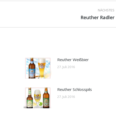
ion
NÄCHSTES
Nächster
Reuther Radler
Beitrag:
Reuther Weißbier
27. Juli 2016
Reuther Schlosspils
27. Juli 2016