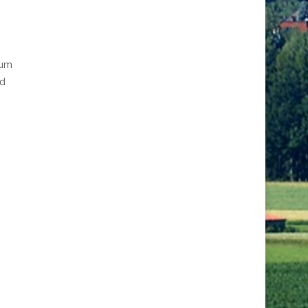
zum
nd