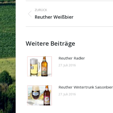
Kommentarnavigat
ZURÜCK
Vorheriger
Reuther Weißbier
Beitrag:
Weitere Beiträge
Reuther Radler
27. Juli 2016
Reuther Wintertrunk Saisonbier
27. Juli 2016