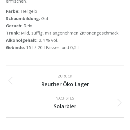
erfrischen.
Farbe:
Hellgelb
Schaumbildung:
Gut
Geruch:
Rein
Trunk:
Mild, süffig, mit angenehmen Zitronengeschmack
Alkoholgehalt:
2,4 % vol.
Gebinde:
15 l / 20 l Fässer und 0,5 l
Kommentarnavigation
ZURÜCK
Reuther Öko Lager
Vorheriger
Beitrag:
NÄCHSTES
Solarbier
Nächster
Beitrag: