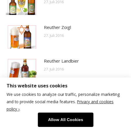
27. Juli 2016
Reuther Zoigl
27. Juli 2016
Reuther Landbier
27. Juli 2016
This website uses cookies
We use cookies to analyze our traffic, personalize marketing
and to provide social media features.
Privacy and cookies
policy ›
.
© 2026 | Schlossbrauerei Reuth
Allow All Cookies
Footer Menu