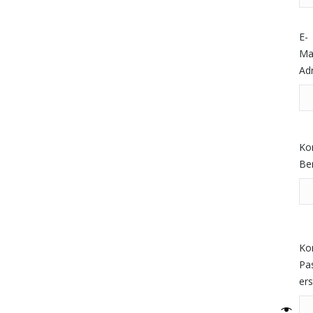
E-
Mai
Ad
Ko
Be
Ko
Pa
ers