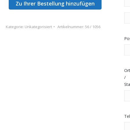
Pfirsich
Zu Ihrer Bestellung hinzufügen
(Kiste
Wo
0,5l
Sui
Flaschen)
Kategorie:
Unkategorisiert
Artikelnummer:
56 / 1056
Zi
Menge
us
Pos
Or
/
St
Te