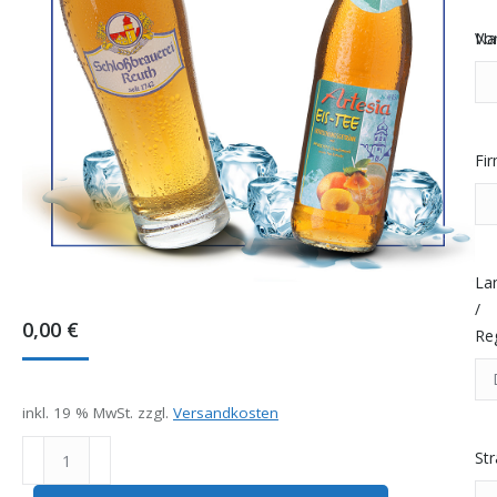
Vo
Na
Fi
La
/
0,00
€
Re
inkl. 19 % MwSt.
zzgl.
Versandkosten
Artesia
St
Eistee