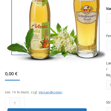
Vo
Na
Fi
La
/
0,00
€
Re
inkl. 19 % MwSt.
zzgl.
Versandkosten
Artesia
St
Tee