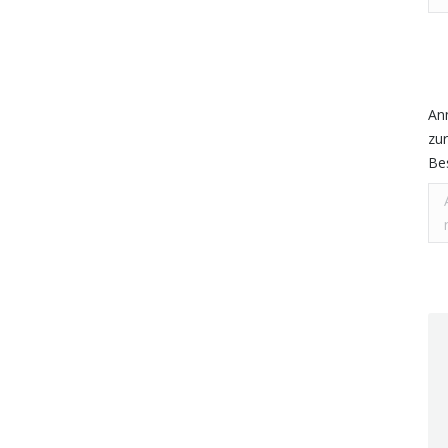
An
zur
Be