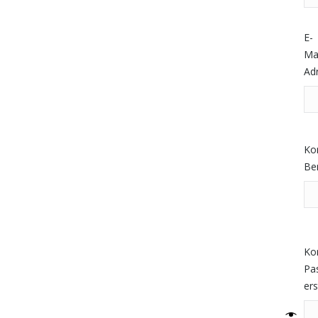
E-
Mai
Ad
Ko
Be
Ko
Pa
ers