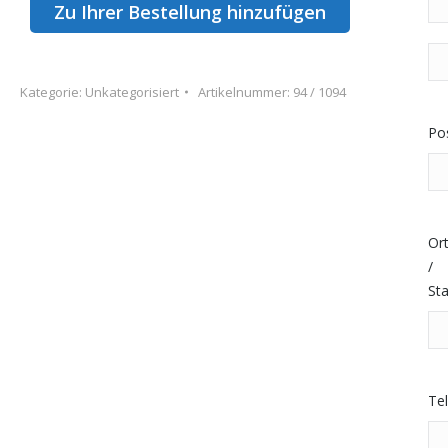
fit
Zu Ihrer Bestellung hinzufügen
(Kiste
Wo
0,5l
Sui
Flaschen)
Kategorie:
Unkategorisiert
Artikelnummer:
94 / 1094
Zi
Menge
us
Pos
Or
/
St
Te